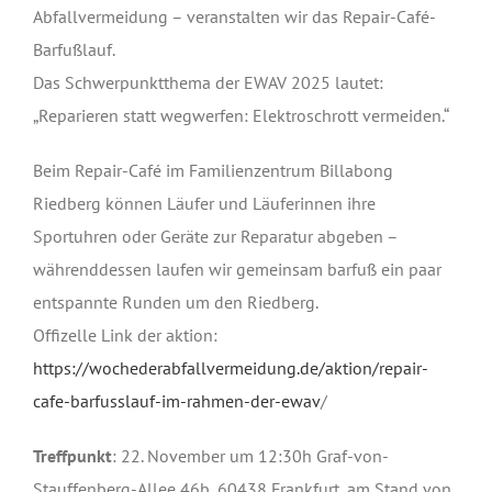
Abfallvermeidung – veranstalten wir das Repair-Café-
Barfußlauf.
Das Schwerpunktthema der EWAV 2025 lautet:
„Reparieren statt wegwerfen: Elektroschrott vermeiden.“
Beim Repair-Café im Familienzentrum Billabong
Riedberg können Läufer und Läuferinnen ihre
Sportuhren oder Geräte zur Reparatur abgeben –
währenddessen laufen wir gemeinsam barfuß ein paar
entspannte Runden um den Riedberg.
Offizelle Link der aktion:
https://wochederabfallvermeidung.de/aktion/repair-
cafe-barfusslauf-im-rahmen-der-ewav
/
Treffpunkt
: 22. November um 12:30h Graf-von-
Stauffenberg-Allee 46b, 60438 Frankfurt, am Stand von